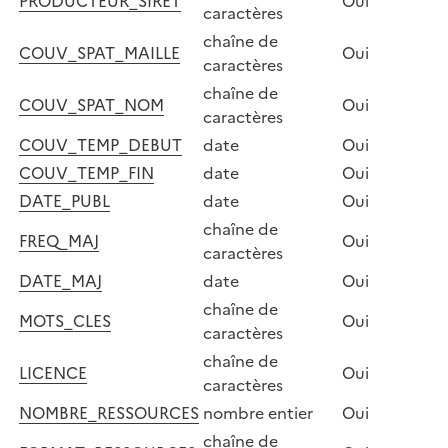
PRODUCTEUR_SIRET
Oui
caractères
chaîne de
COUV_SPAT_MAILLE
Oui
caractères
chaîne de
COUV_SPAT_NOM
Oui
caractères
COUV_TEMP_DEBUT
date
Oui
COUV_TEMP_FIN
date
Oui
DATE_PUBL
date
Oui
chaîne de
FREQ_MAJ
Oui
caractères
DATE_MAJ
date
Oui
chaîne de
MOTS_CLES
Oui
caractères
chaîne de
LICENCE
Oui
caractères
NOMBRE_RESSOURCES
nombre entier
Oui
chaîne de