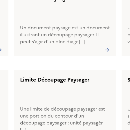
Un document paysage est un document
U
illustrant un découpage paysager. Il
p
peut s’agir d’un bloc-diagr [...]
v
Limite Découpage Paysager
Une limite de découpage paysager est
U
une portion du contour d’un
s
découpage paysager : unité paysagèr
d
[...]