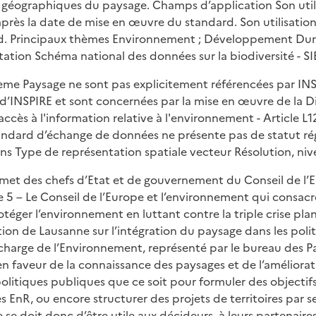
 géographiques du paysage. Champs d’application Son uti
rès la date de mise en œuvre du standard. Son utilisation 
ard. Principaux thèmes Environnement ; Développement Dur
mentation Schéma national des données sur la biodiversité - 
ème Paysage ne sont pas explicitement référencées par INS
l d’INSPIRE et sont concernées par la mise en œuvre de la
accès à l'information relative à l'environnement - Article 
tandard d’échange de données ne présente pas de statut r
ins Type de représentation spatiale vecteur Résolution, nive
et des chefs d’Etat et de gouvernement du Conseil de l’Eu
e 5 – Le Conseil de l’Europe et l’environnement qui consacr
ger l’environnement en luttant contre la triple crise plan
tion de Lausanne sur l’intégration du paysage dans les polit
harge de l’Environnement, représenté par le bureau des Pay
en faveur de la connaissance des paysages et de l’améliora
olitiques publiques que ce soit pour formuler des objecti
es EnR, ou encore structurer des projets de territoires par 
 se doit donc d’être utile aux décideurs, à leurs partenair