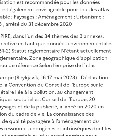
lisation est recommandée pour les données
est également envisageable pour tous les atlas
able ; Paysages ; Aménagement ; Urbanisme ;
SIB , arrêté du 31 décembre 2020
PIRE, dans l’un des 34 thèmes des 3 annexes.
 Directive en tant que données environnementales
L124-2) Statut réglementaire N'étant actuellement
églementaire. Zone géographique d'application
au de référence Selon l’emprise de l’atlas.
rope (Reykjavík, 16-17 mai 2023) - Déclaration
e la Convention du Conseil de l’Europe sur le
étaire liée à la pollution, au changement
iques sectorielles, Conseil de l’Europe, 20
sages et de la publicité, a lancé fin 2020 un
tion du cadre de vie. La connaissance des
fs de qualité paysagère à l’aménagement du
ses ressources endogènes et intrinsèques dont les
es et accessible au plus grand nombre pour