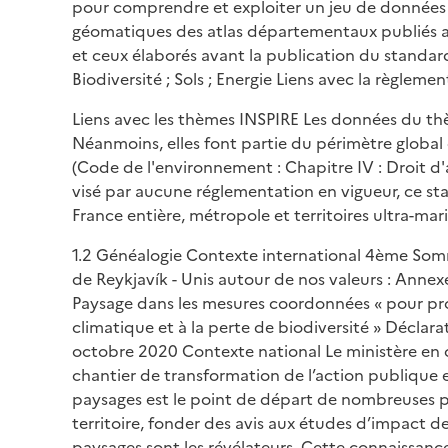
pour comprendre et exploiter un jeu de données
géomatiques des atlas départementaux publiés ap
et ceux élaborés avant la publication du stand
Biodiversité ; Sols ; Energie Liens avec la règle
Liens avec les thèmes INSPIRE Les données du th
Néanmoins, elles font partie du périmètre globa
(Code de l'environnement : Chapitre IV : Droit d'
visé par aucune réglementation en vigueur, ce s
France entière, métropole et territoires ultra-mar
1.2 Généalogie Contexte international 4ème Somm
de Reykjavík - Unis autour de nos valeurs : Annex
Paysage dans les mesures coordonnées « pour proté
climatique et à la perte de biodiversité » Déclara
octobre 2020 Contexte national Le ministère en c
chantier de transformation de l’action publique 
paysages est le point de départ de nombreuses p
territoire, fonder des avis aux études d’impact d
paysages sont les révélateurs. Cette connaissance